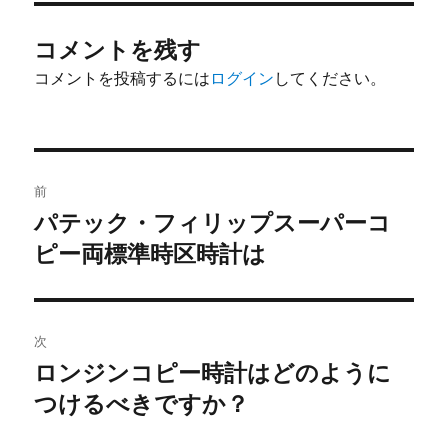
コメントを残す
コメントを投稿するには
ログイン
してください。
投
前
稿
パテック・フィリップスーパーコ
前
ピー両標準時区時計は
の
ナ
投
ビ
稿:
ゲ
次
ロンジンコピー時計はどのように
次
ー
つけるべきですか？
の
シ
投