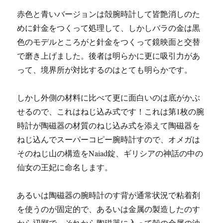
赤色と青いバージョンは殻腕時計して皆艶消しのた
めに針金をつくって処理して、しかしバラの金は黒
色のモデルところがと針金をつくって鏡映面と交替
で磨き上げました。後者は明らかに更に吸引力があ
って、境界所が対比するのはとても明らかです。
しかし外側の材料に比べて更に面白いのは底がかぶ
せるので、これはねじ込み式です！これは第1枚の腕
時計が陶磁器の材質のねじ込み式を添えて陶磁器を
ねじ込んでスーパーコピー腕時計すので、オメガは
そのねじ山の構造をNaiad錠、ギリシアの神話の中の
仙女の王妃に命名します。
あるいは陶磁器の腕時計のす背が通常状況で粘着剤
を使うのが固定的で、あるいは金属の製造したのす
から辺鄙で、それから陶磁器に入って殻の金属の油