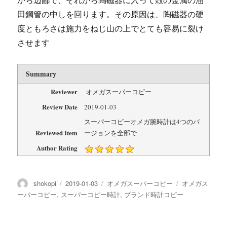
田鋼管の中しを回ります。その原因は、陶磁器の硬
度ともろさは施力をねじ山の上でとても容易に裂け
させます
Summary
Reviewer
オメガスーパーコピー
Review Date
2019-01-03
スーパーコピーオメガ腕時計は4つのバ
Reviewed Item
ージョンを全部で
Author Rating
投
投
カ
タ
shokopi
2019-01-03
オメガスーパーコピー
オメガス
稿
稿
テ
グ
ーパーコピー
,
スーパーコピー時計
,
ブランド時計コピー
者
日:
ゴ
リ
ー