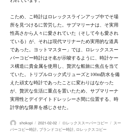
こため、こ時計はロレックスラインアップ中でそ場
所を見つけるに苦労した。サブマリーナは、そ実用
性高さから人々に愛されていた（そして今も愛され
ている）が、それは現代マリナーため実用的な道具
であった。ヨットマスター」では、ロレックススー
パーコピー時計はそ名が示唆するように、時計ケー
ス構造に貴金属を使用し、贅沢な船旅に焦点を当て
ていた。トリプルロック式リューズと100m防水を備
えた頑丈な時計であったことに変わりはなかった
が、贅沢な生活に重点を置いたため、サブマリーナ
実用性とデイデイトドレッシーさ間に位置する、時
計学的な限界を感じさせた。
投
投
カ
タ
shokopi
2021-02-02
ロレックススーパーコピー
スー
稿
稿
テ
グ
パーコピー時計
,
ブランドコピー時計
,
ロレックスコピー