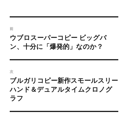
者
日:
ゴ
リ
ー
投
前
稿
ウブロスーパーコピー ビッグバ
前
ン、十分に「爆発的」なのか？
の
ナ
投
ビ
稿:
ゲ
次
ブルガリコピー新作スモールスリー
次
ー
ハンド＆デュアルタイムクロノグ
の
シ
投
ラフ
稿:
ョ
ン