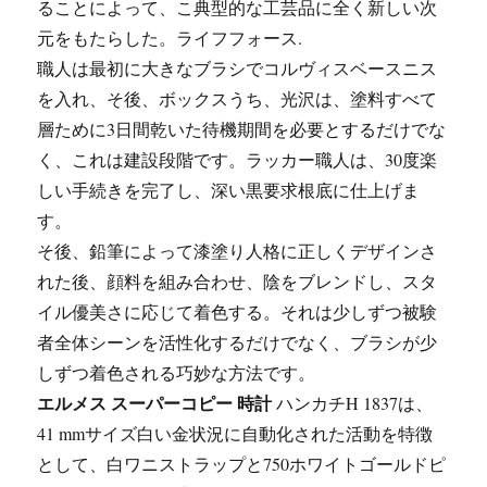
ることによって、こ典型的な工芸品に全く新しい次
元をもたらした。ライフフォース.
職人は最初に大きなブラシでコルヴィスベースニス
を入れ、そ後、ボックスうち、光沢は、塗料すべて
層ために3日間乾いた待機期間を必要とするだけでな
く、これは建設段階です。ラッカー職人は、30度楽
しい手続きを完了し、深い黒要求根底に仕上げま
す。
そ後、鉛筆によって漆塗り人格に正しくデザインさ
れた後、顔料を組み合わせ、陰をブレンドし、スタ
イル優美さに応じて着色する。それは少しずつ被験
者全体シーンを活性化するだけでなく、ブラシが少
しずつ着色される巧妙な方法です。
エルメス スーパーコピー 時計
ハンカチH 1837は、
41 mmサイズ白い金状況に自動化された活動を特徴
として、白ワニストラップと750ホワイトゴールドピ