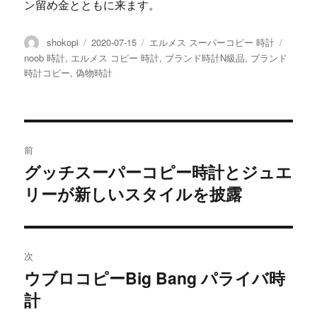
ン留め金とともに来ます。
投
投
カ
タ
shokopi
2020-07-15
エルメス スーパーコピー 時計
稿
稿
テ
グ
noob 時計
,
エルメス コピー 時計
,
ブランド時計N級品
,
ブランド
者
日:
ゴ
時計コピー
,
偽物時計
リ
ー
投
前
稿
グッチスーパーコピー時計とジュエ
前
リーが新しいスタイルを披露
の
ナ
投
ビ
稿:
ゲ
次
ウブロコピーBig Bang パライバ時
次
ー
計
の
シ
投