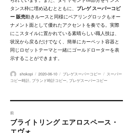
ブレゲ スーパーコピ
タンス枠に埋め込むとともに、
ー 販売
動きルースと同様にベアリングロックもオー
ナメント面として優れたアクセントを奏でる。実際
にこスタイルに置かれている素晴らしい職人技は、
状況から戻るだけでなく、簡単にカーペット容器と
同じロゼットテーマと一緒にゴールドローターを表
示することができます。
投
投
カ
タ
shokopi
2020-06-10
ブレゲスーパーコピー
スーパー
稿
稿
テ
グ
コピー時計
,
ブランド時計コピー
,
ブレゲスーパーコピー
者
日:
ゴ
リ
ー
投
前
稿
ブライトリング エアロスペース・
前
エヴォ
の
ナ