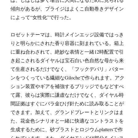
傾向があるが、ブライジはよくこ自動巻きデザイン
によって“女性化”で行った。
ロゼットテーマは、時計メインエッジ設備ではっき
りと明らかにされた香り容器に刻まれている。箱上
に重ね合わされて、絶妙な表情と一緒12時配置で引
き起こされるダイヤルは宝石白い色自然な母から来
て生産されるだけでなく、「フックデパリ」パター
ンをつくっている繊細なGilocheで作られます。アク
ション装置やギアを補強するブリッジでもなどすべ
て露、彼らは実際に謙虚なだけでなく、ダイヤル時
間証拠はすぐにバラ金ひげ針ために読み取ることが
できます。加えて、グランドプレートとリンクはま
た、花金色シナリオと一緒に快適なコントラストを
生成するために、砂ブラストとロジウムplattersで作
られています。また、ダイヤモンド68部分をインス