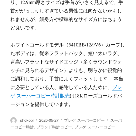
り、12.9mm厚さサイズは手首が小さく見えるで、手
首ががっしりしすぎている男性には向かないかもし
れませんが、細身方や標準的なサイズ方にはちょう
ど良いです。
ホワイトゴールドモデル（5410BB/12/9V6）カーブし
たボディは、従来フラットバック、短い太いラグ、
背高いフラットなサイドエッジ（多くラウンドウォ
ッチに見られるデザイン）よりも、明らかに視覚的
に調和しており、手首によくフィットします。 本当
に必要としている人、感謝している人ために、
ブレ
ゲ スーパーコピー時計販売
は18Kローズゴールドバ
ージョンを提供しています。
投
投
カ
タ
shokopi
2020-05-27
ブレゲ スーパーコピー
スーパ
稿
稿
テ
グ
ーコピー時計
,
ブランド時計コピー
,
ブレゲ スーパーコピー
者
日:
ゴ