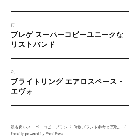
リ
ー
投
前
稿
ブレゲ スーパーコピーユニークな
前
リストバンド
の
ナ
投
ビ
稿:
ゲ
次
ブライトリング エアロスペース・
次
ー
エヴォ
の
シ
投
稿:
ョ
ン
最も良いスーパーコピーブランド, 偽物ブランド参考と買取。
Proudly powered by WordPress