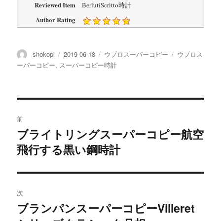
Reviewed Item
BerlutiScritto時計
Author Rating
投
投
カ
タ
shokopi
2019-06-18
ウブロスーパーコピー
ウブロス
稿
稿
テ
グ
ーパーコピー
,
スーパーコピー時計
者
日:
ゴ
リ
ー
投
前
稿
ブライトリングスーパーコピー航空
前
飛行する黒い鋼時計
の
ナ
投
ビ
稿:
ゲ
次
ブランパンスーパーコピーVilleret
次
ー