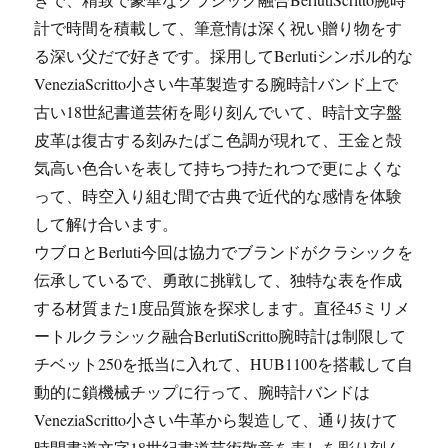
計で時間を積載して、筆意情は深く祝い贈り物をす
る深い父だで好きです。採用してBerlutiシンボル的な
VeneziaScritto小さい牛革製造する腕時計バンド上で
古い18世紀書道芸術を彫り刻んでいて、時計文字盤
皮革は復古する刻みたばこ色調が現れて、王金と殻
気高い色合いを表して持ちつ持たれつで更によくな
って、時空入り組む間で古典で近代的な感情を体験
して解け合います。
ウブロとBerluti今回は協力でブランドがクラシックを
伝承しているで、勇敢に挑戦して、独特な表を作成
する材質また1度品質旅を探求します。直径45ミリメ
ートルクラシック融合BerlutiScritto腕時計は制限して
チベット250を抵当に入れて、HUB1100を搭載して自
動的に鎖機械チップに行って、腕時計バンドは
VeneziaScritto小さい牛革から製造して、通り抜けて
時間書道文字18世紀書道芸術敬意を表しを彫り刻ん