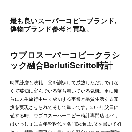
最も良いスーパーコピーブランド,
偽物ブランド参考と買取。
ウブロスーパーコピークラシ
ック融合BerlutiScritto時計
時間練磨と洗礼、父を訓練して成熟しただけではな
くて英知に富んでいる落ち着いている気概、更に彼
らに人生旅行中中で成功する事業と品質生活する互
換を実現させられてそして重いです。2016年父日に
値する時、ウブロスーパーコピー時計専門店はパリ
はいっしょに百年靴靴代々名門Berlutiは父を書いて好
きで、精致で豪華なクラシック融合BerlutiScritto腕時