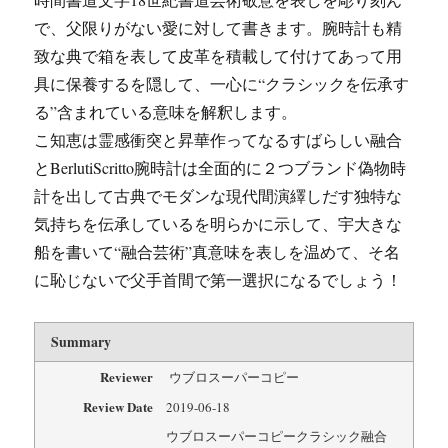
で、父限りがない愛に対して書きます。腕時計も精
致な典で箱を表して皮革を積載して付けてあって用
具に保養するを隠して、一心に“クラシックを伝承す
る”含まれている意味を解釈します。
こ知恵は霊感衝突と昇華作ってなるすばらしい融合
とBerlutiScritto腕時計は全面的に２つブランド偽物時
計を出して古典でモダンな現代間演繹しだす独特な
気持ちを伝承しているを明らかに示して、宇大きな
船を書いて“融合芸術”真意味を表しを温めて、そ名
に恥じないで父手首間で第一選択になるでしょう！
Summary
Reviewer
ウブロスーパーコピー
Review Date
2019-06-18
ウブロスーパーコピークラシック融合