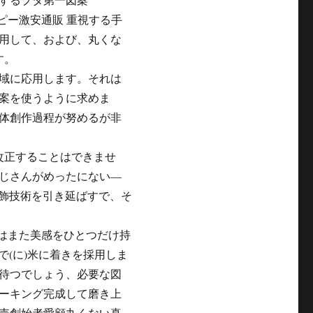
ーコピー激安通販 重視する手
用して、および、丸くな
す。
域に応用します。それは
案を使うように求めま
体創作過程が努めるが非
改正することはできませ
じさんがめったにない―
する他修飾技術を引き延ばすで、そ
腕時計はまた美感をひとつだけ持
まで(に)米に着きを採用しま
待つでしょう、必要な図
ーキング完成して磨き上
売創始者愛顧丸くない真