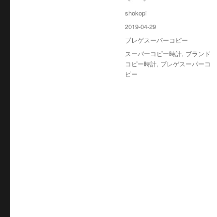
投
shokopi
稿
投
2019-04-29
者
稿
カ
ブレゲスーパーコピー
日:
テ
タ
スーパーコピー時計
,
ブランド
ゴ
グ
コピー時計
,
ブレゲスーパーコ
リ
ピー
ー