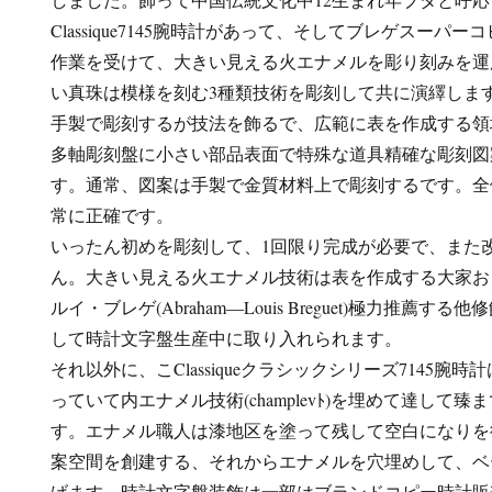
Classique7145腕時計があって、そしてブレゲスーパ
作業を受けて、大きい見える火エナメルを彫り刻みを運
い真珠は模様を刻む3種類技術を彫刻して共に演繹しま
手製で彫刻するが技法を飾るで、広範に表を作成する領
多軸彫刻盤に小さい部品表面で特殊な道具精確な彫刻図
す。通常、図案は手製で金質材料上で彫刻するです。全
常に正確です。
いったん初めを彫刻して、1回限り完成が必要で、また
ん。大きい見える火エナメル技術は表を作成する大家お
ルイ・ブレゲ(Abraham―Louis Breguet)極力推薦
して時計文字盤生産中に取り入れられます。
それ以外に、こClassiqueクラシックシリーズ7145
っていて内エナメル技術(champlevﾄ)を埋めて達して臻
す。エナメル職人は漆地区を塗って残して空白になりを
案空間を創建する、それからエナメルを穴埋めして、ベ
げます。時計文字盤装飾は一部はブランドコピー時計販