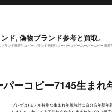
ンド, 偽物ブランド参考と買取。
ブランド腕時計コピー,ブランド腕時計スーパーコピー,スーパーコピー 腕時
パーコピー7145生まれ
ブレゲは1モデル特別な生まれ年腕時計に自分亥年新年
しました。飾って中国伝統文化中12生まれ年ブタと呼