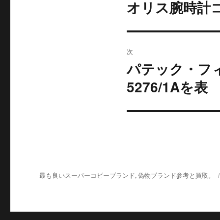
稿
オリス腕時計
前
の
ナ
投
ビ
稿:
次
ゲ
パテック・フ
次
の
ー
5276/1Aを表
投
シ
稿:
ョ
ン
最も良いスーパーコピーブランド, 偽物ブランド参考と買取。