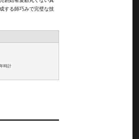
成する師巧みで完璧な技
れ年時計