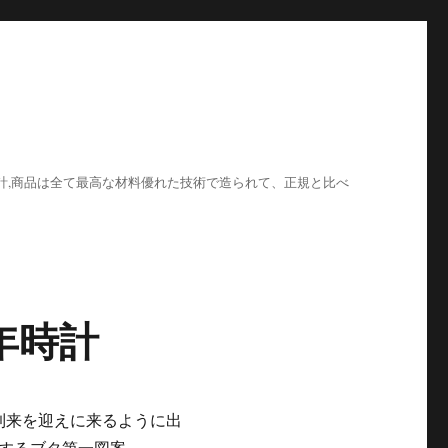
計,商品は全て最高な材料優れた技術で造られて、正規と比べ
年時計
到来を迎えに来るように出
応するブタ第一図案