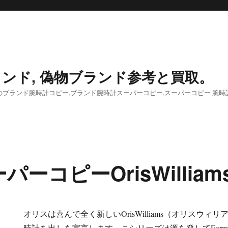
ンド, 偽物ブランド参考と買取。
ブランド腕時計コピー,ブランド腕時計スーパーコピー,スーパーコピー 腕時
ーコピーOrisWilliam
オリスは喜んで全く新しいOrisWilliams（オリスウ
時計を出しを宣言します。こシリーズは源を発してFormu