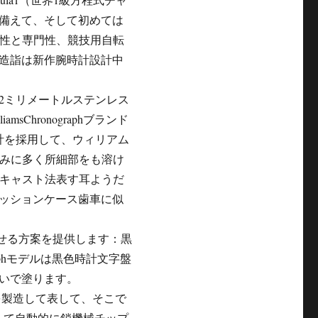
備えて、そして初めては
新性と専門性、競技用自転
造詣は新作腕時計設計中
2ミリメートルステンレス
iamsChronographブランド
計を採用して、ウィリアム
巧みに多く所細部をも溶け
スキャスト法表す耳ようだ
ッションケース歯車に似
色を合わせる方案を提供します：黒
graphモデルは黒色時計文字盤
いで塗ります。
を製造して表して、そこで
aphは皆搭載して自動的に鎖機械チップ