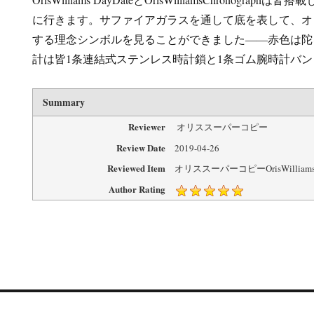
に行きます。サファイアガラスを通して底を表して、オ
する理念シンボルを見ることができました――赤色は陀
計は皆1条連結式ステンレス時計鎖と1条ゴム腕時計バ
Summary
Reviewer
オリススーパーコピー
Review Date
2019-04-26
Reviewed Item
オリススーパーコピーOrisWilliam
Author Rating