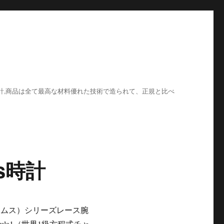
計,商品は全て最高な材料優れた技術で造られて、正規と比べ
s時計
ィリアムス）シリーズレース腕
la1（世界1級方程式チャ