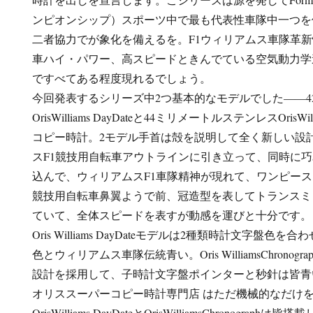
ンピオンシップ）スポーツ中で最も代表性車隊中一つを
二者協力でが象化を備えるを。F1ウィリアムス車隊革
車ハイ・パワー、高スピードときんでている空気動力学
ですべてある程度現れるでしょう。
今回発表するシリーズ中2つ基本的なモデルでした――4
OrisWilliams DayDateと44ミリメートルステンレスOrisWill
コピー時計。2モデル手首は殻を説明して全く新しい設
スF1競技用自転車アウトラインに引き立って、同時に
込んで、ウィリアムスF1車隊精神が現れて、ワンピー
競技用自転車鼻翼ようで前、冠造型を表してトランスミ
ていて、全体スピードを表すが動感を運びと十分です。
Oris Williams DayDateモデルは2種類時計文字盤
色とウィリアムス車隊伝統青い。Oris WilliamsChrono
設計を採用して、子時計文字盤ポインターと秒針は皆青
オリススーパーコピー時計専門店 はただ機械的なだけ
OrisWilliams DayDateとOrisWilliamsChronogr