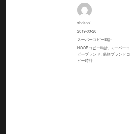
投
shokopi
稿
投
2019-03-26
者
稿
カ
スーパーコピー時計
日:
テ
タ
NOOBコピー時計
,
スーパーコ
ゴ
グ
ピーブランド
,
偽物ブランドコ
リ
ピー時計
ー