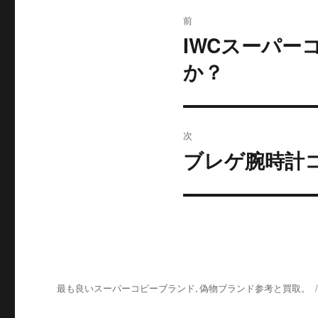
投
前
稿
IWCスーパー
前
の
ナ
か？
投
ビ
稿:
ゲ
次
ー
ブレゲ腕時計
次
の
シ
投
ョ
稿:
ン
最も良いスーパーコピーブランド, 偽物ブランド参考と買取。