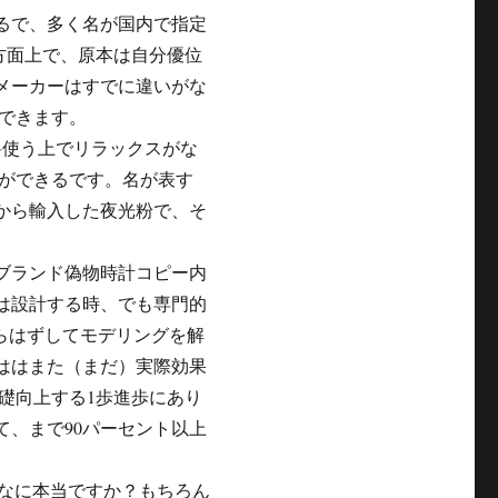
るで、多く名が国内で指定
方面上で、原本は自分優位
メーカーはすでに違いがな
できます。
料使う上でリラックスがな
ができるです。名が表す
から輸入した夜光粉で、そ
ブランド偽物時計コピー内
は設計する時、でも専門的
らはずしてモデリングを解
ははまた（まだ）実際効果
礎向上する1歩進歩にあり
て、まで90パーセント以上
んなに本当ですか？もちろん