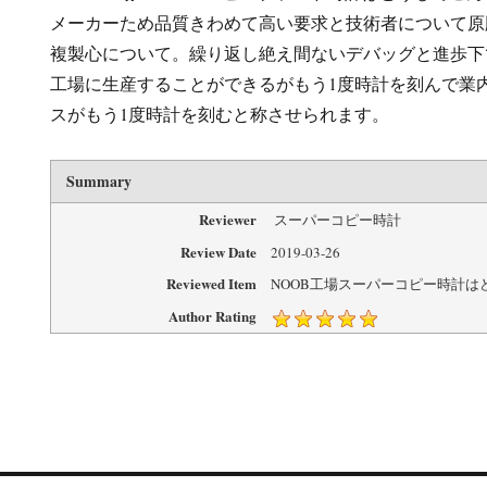
メーカーため品質きわめて高い要求と技術者について原
複製心について。繰り返し絶え間ないデバッグと進歩下
工場に生産することができるがもう1度時計を刻んで業
スがもう1度時計を刻むと称させられます。
Summary
Reviewer
スーパーコピー時計
Review Date
2019-03-26
Reviewed Item
NOOB工場スーパーコピー時計は
Author Rating