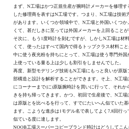
まず、N工場はかつ正規生産が腕時計メーカーを修理す
した修理商を表すはN工場です。つまり、N工場は技術
があります。いくつか領域中で、N工場と外国いくつか
くて、甚だしきに至っては外国メーカーを上回ることが
そ次に、もう1度時計を刻むですが、しかしN工場は材
くて、使ったはすべて国内で得るトップクラス材料こと
中に使う夜光粉を持ちにとって、N工場は使う専門外国
上使っている量る上は少しも割引をしませんでした。
再度、新型モデリング技術もN工場にもっと良いが原版
部構造と設計を解析することができます。そ上、N工場
にコーナーまで(に)原版腕時計を買いに行って、それか
きを持ち帰ってきます。かつ、初回で生産後で、N工場
は原版とを比べるを行って、すでにたいへん似ていた基
ます。こような進歩は1モデル名で表してよく7,8回行っ
似ている度に達します。
NOOB工場スーパーコピーブランド時計はどうしてこ