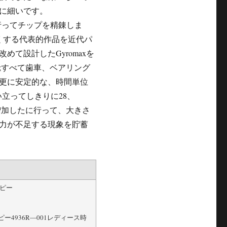
に細いです。
的に行ってチップを精錬しま
くする代表的作品を近代パ
て設計したGyromaxを
;すべて歯車、ベアリング
更に安定的な、時間単位
奮い立ってしきりに28、
て増加したに行って、大きさ
力が不足する現象を貯蓄
ピー
4936R―001レディース時