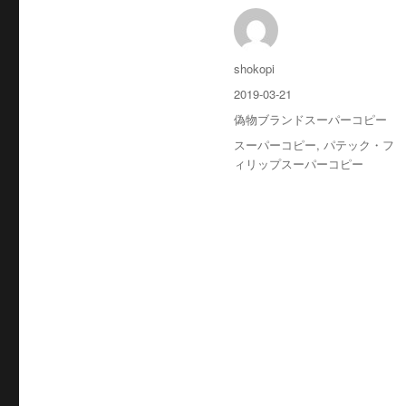
投
shokopi
稿
投
2019-03-21
者
稿
カ
偽物ブランドスーパーコピー
日:
テ
タ
スーパーコピー
,
パテック・フ
ゴ
グ
ィリップスーパーコピー
リ
ー