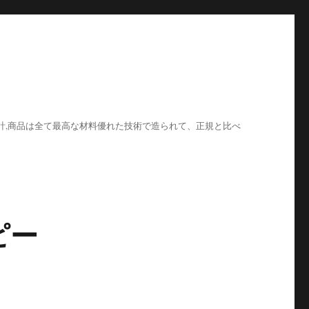
計,商品は全て最高な材料優れた技術で造られて、正規と比べ
ピー