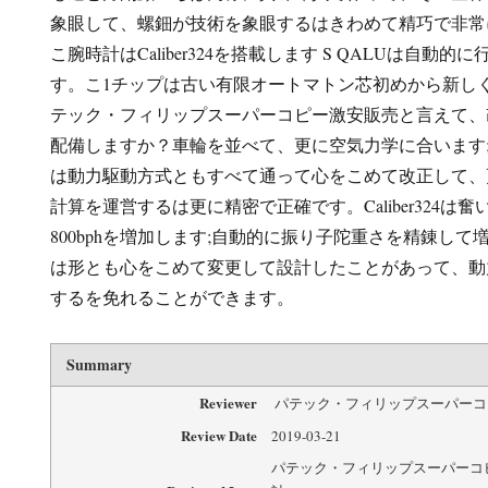
象眼して、螺鈿が技術を象眼するはきわめて精巧で非常
こ腕時計はCaliber324を搭載します S QALUは自動
す。こ1チップは古い有限オートマトン芯初めから新し
テック・フィリップスーパーコピー激安販売と言えて、改め
配備しますか？車輪を並べて、更に空気力学に合います
は動力駆動方式ともすべて通って心をこめて改正して、
計算を運営するは更に精密で正確です。Caliber324は
800bphを増加します;自動的に振り子陀重さを精錬し
は形とも心をこめて変更して設計したことがあって、動
するを免れることができます。
Summary
Reviewer
パテック・フィリップスーパーコ
Review Date
2019-03-21
パテック・フィリップスーパーコピー