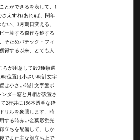
ことができるを表して、1
さえすれ(あれ)ば、閏年
きない、3月期日変える、
ピー算する傑作を称する
、そためパテック・フィ
を獲得する以来、とても人
ところが用意して殻3種類選
0時位置は小さい時計文字
位置は小さい時計文字盤ポ
レンダー窓と月相が設置さ
2行共に156本透明な砕
るドリルを象眼します。時
用する時赤い金葉形蛍光
顔立ちを配備して、しか
後でまた主な顔立ち上で