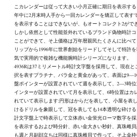
こカレンダーは従って大きい小月正確に期日を表示する
年中に2月末時人手から一回カレンダーを矯正して表すで
を表示することはできないが、もオートコレクト2がで
しかし依然として性能並外れているブランド偽物時計コ
ことができて、そ上価格は万年暦親民たくさんに比べて
リップから1996年に世界創始をリードしてそして特許
気で実用的で複雑な機能腕時計シリーズになります。
4936Rは37ミリメートル時計文字盤を採用して、現在
択を表すプラチナ、バラ金と黄金があって、表面は9―1
盤ポインターが設置されていて週を表示して、2―3時
インターが設置されていて月を表示して、6時位置はカ
れていて表示します;円形はからだを表して、小屋を表して
けるドリルを象眼して、冠を表しても14本透明な砕け
計文字盤上で時表示して立体赤い金蛍光ローマ数字を採
を表示するおよび時分針、赤い金大きい秒針、真珠雌貝
も週と月副顔立ちは同様に真珠雌貝で作って、そ上金枠