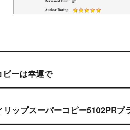
Reviewed Item
計
Author Rating
コピーは幸運で
リップスーパーコピー5102PRプ