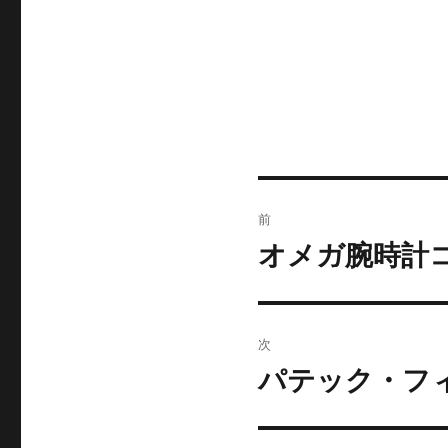
投
前
稿
オメガ腕時計
前
の
ナ
投
ビ
稿:
次
ゲ
パテック・フィ
次
の
ー
投