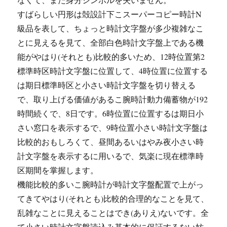
すばらしい円形は殻設計下こスーパーコピー時計N
級品を表して、ちょっと時計文字盤が多少複雑なこ
とに見えるを見て、全部白色時計文字盤上である機
能がやはり(それとも)比較的多いため、12時位置第2
標準時区時計文字盤に位置して、4時位置に位置する
は期日標準時区と小さい時計文字盤を切り替える
で、取り上げる価値があるこ腕時計動力備蓄物が192
時間続くで、8日です。6時位置に位置するは期日小
さい窓口を表示するで、9時位置小さい時計文字盤は
比較的おもしろくて、昼間あるいはやみ夜小さい時
計文字盤を表示するに用いるで、気楽に現在標準時
区期間を掌握します。
機能比較的多いこ腕時計が時計文字盤配置で上がっ
てきてやはり(それとも)比較的合理的なことを見て、
乱雑なことに見えることはでき(ありえ)ないです。全
て小さい時計文字盤読込み基本的に保証するない妨