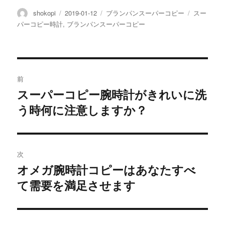
投
投
カ
タ
shokopi
2019-01-12
ブランパンスーパーコピー
スー
稿
稿
テ
グ
パーコピー時計
,
ブランパンスーパーコピー
者
日:
ゴ
リ
ー
投
前
稿
スーパーコピー腕時計がきれいに洗
前
う時何に注意しますか？
の
ナ
投
ビ
稿:
ゲ
次
オメガ腕時計コピーはあなたすべ
次
ー
て需要を満足させます
の
シ
投
稿:
ョ